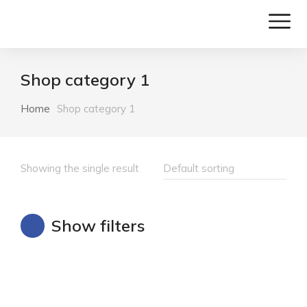
Shop category 1
Home
Shop category 1
You are here:
Showing the single result
Show filters